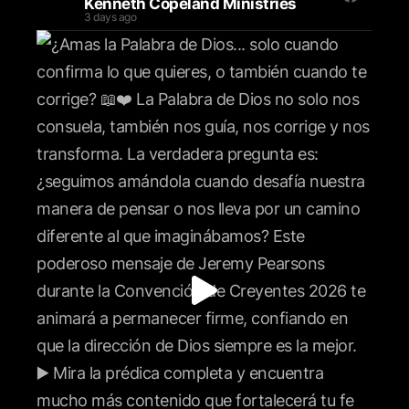
Kenneth Copeland Ministries
3 days ago